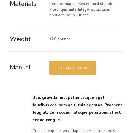
Materials
porttitor magna. Sed nec nisl ut pede.
Morbi quis ante. Integer sollicitudin
posuere, lacus ultrices.
Weight
120
pounds
Manual
Lorem ipsum dolor
Duis gravida, nisl pellentesque eget,
faucibus orci sem ac turpis egestas. Praesent
feugiat. Cum sociis natoque penatibus et est
neque congue.
Cras justo ipsum wisi, dapibus ac, tincidunt quis,