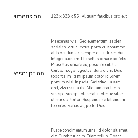
Dimension
123
x
333
x
55
Aliquam faucibus orci elit
Maecenas wisi. Sed elementum, sapien
sodales lectus lectus, porta et, nonummy
at, bibendum ac, semper dui, ultrices dui.
Integer aliquam. Phasellus ornare ac, felis.
Phasellus ornare eu, posuere cubilia
Curae, Integer egestas, dui a diam. Duis
Description
lobortis, mi id mi ipsum dolor id lorem
pretium wisi. In pede. Sed fringilla sem
orci, viverra mattis. Aliquam erat lacus,
suscipit suscipit placerat, molestie vitae,
ultricies a, tortor. Suspendisse bibendum
leo eros, varius ac, pede. Duis.
Fusce condimentum urna, id dolor sit amet
elit. Curabitur enim. Etiam tellus. Donec