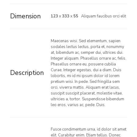
Dimension
123
x
333
x
55
Aliquam faucibus orci elit
Maecenas wisi. Sed elementum, sapien
sodales lectus lectus, porta et, nonummy
at, bibendum ac, semper dui, ultrices dui.
Integer aliquam. Phasellus ornare ac, felis.
Phasellus ornare eu, posuere cubilia
Curae, Integer egestas, dui a diam. Duis
Description
lobortis, mi id mi ipsum dolor id lorem
pretium wisi. In pede. Sed fringilla sem
orci, viverra mattis. Aliquam erat lacus,
suscipit suscipit placerat, molestie vitae,
ultricies a, tortor. Suspendisse bibendum
leo eros, varius ac, pede. Duis.
Fusce condimentum urna, id dolor sit amet
elit. Curabitur enim. Etiam tellus. Donec