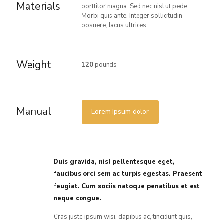
Materials
porttitor magna. Sed nec nisl ut pede.
Morbi quis ante. Integer sollicitudin
posuere, lacus ultrices.
Weight
120
pounds
Manual
Lorem ipsum dolor
Duis gravida, nisl pellentesque eget,
faucibus orci sem ac turpis egestas. Praesent
feugiat. Cum sociis natoque penatibus et est
neque congue.
Cras justo ipsum wisi, dapibus ac, tincidunt quis,